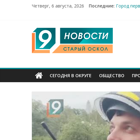
Четверг, 6 августа, 2026
Последние:
Город пер
Александр
От учебник
Новости Ст
9
14 мирных 
Канал
Старый
СЕГОДНЯ В ОКРУГЕ
ОБЩЕСТВО
ПР
Оскол