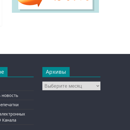
ое
Архивы
Архивы
 новость
репечатки
 электронных
9 Канала