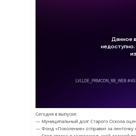
Сегодня в выпуске:
— Муниципальный долг Старого Оскола оцен
— Фонд «Поколение» отправил за ленточку 
— Своя аптека: в старооскольской детской 