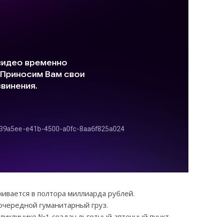
ивается в полтора миллиарда рублей.
очередной гуманитарный груз.
поликлинике №1 создан льготный аптечный пункт.