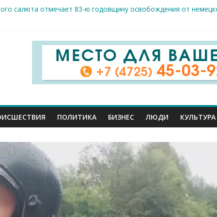
вого салюта отмечает 83-ю годовщину освобождения от немецк
 Шуваев доложил Владимиру Путину о текущей работе
ов к реальным пациентам: студенты-медики из разных вузов ст
арого Оскола от 5 августа
жителей ранены сегодня в Белгородской области в результате 
ОИСШЕСТВИЯ
ПОЛИТИКА
БИЗНЕС
ЛЮДИ
КУЛЬТУРА