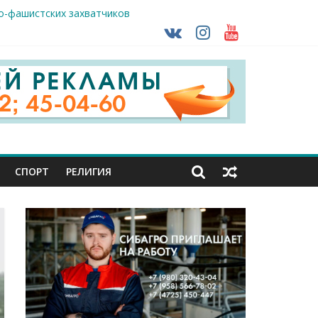
о-фашистских захватчиков
раны проходят практику в Старом Осколе
ударов ВСУ
СПОРТ
РЕЛИГИЯ