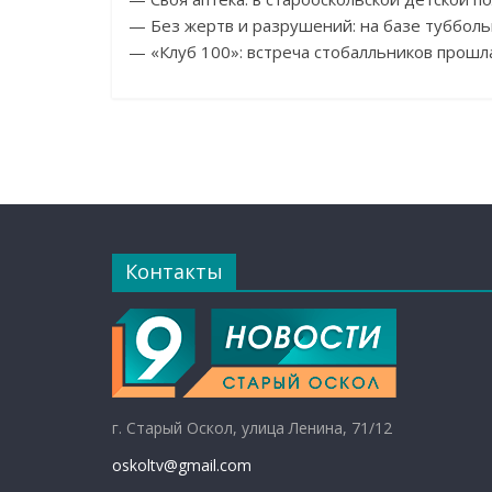
— Без жертв и разрушений: на базе туббол
— «Клуб 100»: встреча стобалльников прошл
Контакты
г. Старый Оскол, улица Ленина, 71/12
oskoltv@gmail.com