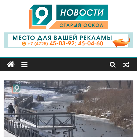
9
Канал
Старый
Оскол