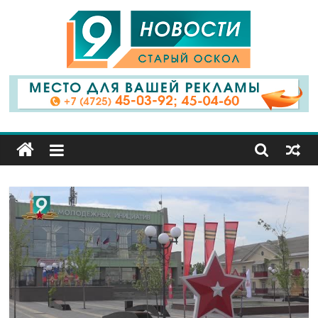
9
Канал
Старый
Оскол