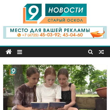
9
Канал
Старый
Оскол