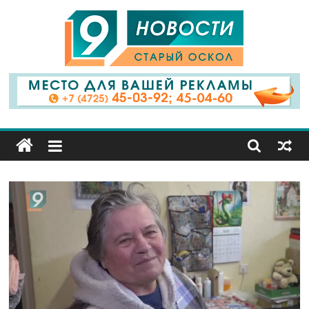
9
Канал
Старый
Оскол