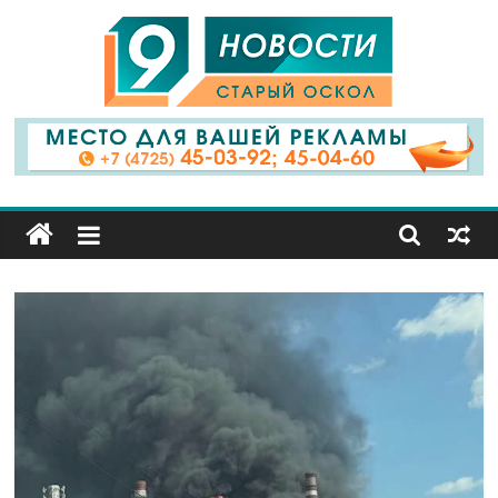
9
Канал
Старый
Оскол