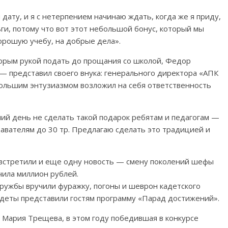
 дату, и я с нетерпением начинаю ждать, когда же я приду,
и, потому что вот этот небольшой бонус, который мы
хорошую учебу, на добрые дела».
орым рукой подать до прощания со школой, Федор
— представил своего внука: генерального директора «АПК
большим энтузиазмом возложил на себя ответственность
ний день не сделать такой подарок ребятам и педагогам —
давателям до 30 тр. Предлагаю сделать это традицией и
встретили и еще одну новость — смену поколений шефы
чила миллион рублей.
ружбы вручили фуражку, погоны и шеврон кадетского
адеты представили гостям программу «Парад достижений».
 Мария Трещева, в этом году победившая в конкурсе