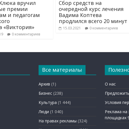
Клюка вручил
Сбор средств на
ые премии
очередной курс лечения
ам и педагогам
Вадима Коптева
кого
продлился всего 20 минут
а «Виктория»
15.03.2021
0 комментариев
19
0 комментариев
Все материалы
Полезн
Архив
(1)
О нас
Бизнес
(238)
Предложить
Культура
(1 444)
Условия пе
Люди
(1 040)
Реклама на
площадках 
На правах рекламы
(324)