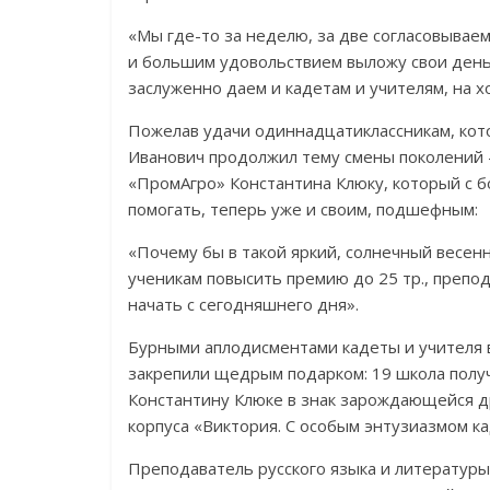
«Мы где-то за неделю, за две согласовываем
и большим удовольствием выложу свои деньг
заслуженно даем и кадетам и учителям, на 
Пожелав удачи одиннадцатиклассникам, кот
Иванович продолжил тему смены поколений 
«ПромАгро» Константина Клюку, который с 
помогать, теперь уже и своим, подшефным:
«Почему бы в такой яркий, солнечный весен
ученикам повысить премию до 25 тр., препо
начать с сегодняшнего дня».
Бурными аплодисментами кадеты и учителя 
закрепили щедрым подарком: 19 школа полу
Константину Клюке в знак зарождающейся д
корпуса «Виктория. С особым энтузиазмом к
Преподаватель русского языка и литературы