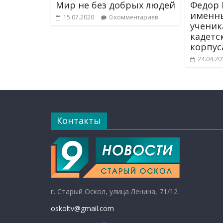
Мир не без добрых людей
Федор 
именн
15.07.2020
0 комментариев
ученик
кадетс
корпус
24.04.20
Контакты
г. Старый Оскол, улица Ленина, 71/12
oskoltv@gmail.com