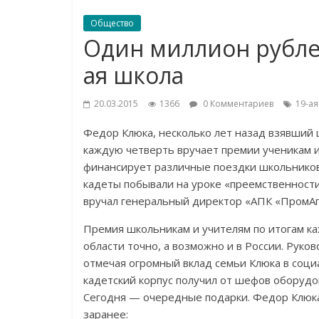
Общество
Один миллион рублей
ая школа
20.03.2015
1366
0 Комментариев
19-а
Федор Клюка, несколько лет назад взявший 
каждую четверть вручает премии ученикам и
финансирует различные поездки школьников
кадеты побывали на уроке «преемственност
вручал генеральный директор «АПК «ПромАг
Премия школьникам и учителям по итогам к
области точно, а возможно и в России. Руко
отмечая огромный вклад семьи Клюка в соци
кадетский корпус получил от шефов оборудов
Сегодня — очередные подарки. Федор Клюка 
заранее: