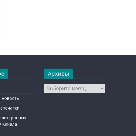
ое
Архивы
Архивы
 новость
репечатки
 электронных
9 Канала