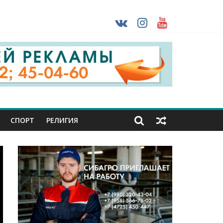
ударов ВСУ
о-фашистских захватчиков
раны проходят практику в Старом Осколе
СПОРТ
РЕЛИГИЯ