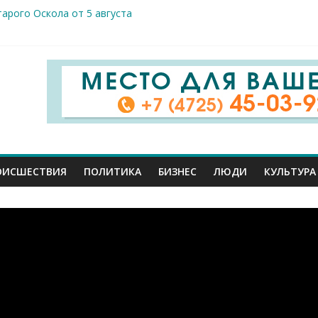
арого Оскола от 5 августа
жителей ранены сегодня в Белгородской области в результате 
вого салюта отмечает 83-ю годовщину освобождения от немецк
 Шуваев доложил Владимиру Путину о текущей работе
ов к реальным пациентам: студенты-медики из разных вузов ст
ОИСШЕСТВИЯ
ПОЛИТИКА
БИЗНЕС
ЛЮДИ
КУЛЬТУРА