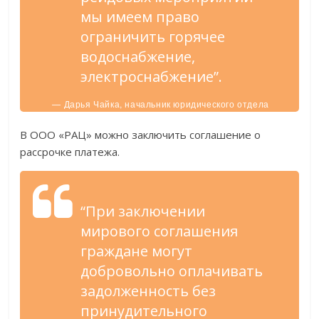
мы имеем право
ограничить горячее
водоснабжение,
электроснабжение”.
— Дарья Чайка, начальник юридического отдела
ООО “РАЦ”.
В ООО «РАЦ» можно заключить соглашение о
рассрочке платежа.
“При заключении
мирового соглашения
граждане могут
добровольно оплачивать
задолженность без
принудительного