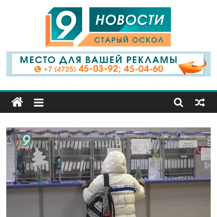
9
Канал
Старый
Оскол