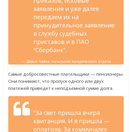
приказов, исковые
заявления и уже далее
передаем их на
принудительное заявление
в службу судебных
приставов и в ПАО
“Сбербанк”.
— Дарья Чайка, начальник юридического отдела
ООО “РАЦ”.
Самые добросовестные плательщики — пенсионеры.
Они понимают, что пропуск одного или двух
платежей приведет к неподъемной сумме долга.
“За свет пришла вчера
квитанция. И я пришла —
оплатила. За коммуналку