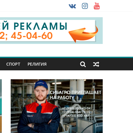
урника
 ввоза машин из-за рубежа
СПОРТ
РЕЛИГИЯ