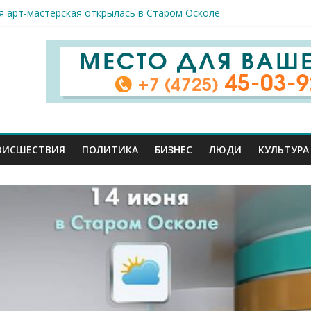
спорта и достижений: в Старом Осколе отметили День физкульт
я арт-мастерская открылась в Старом Осколе
к пострадали сегодня при новых ударах ВСУ по нашему региону
руб. похитили мошенники у жителей Белгородчины под предлогом
 принимают поздравления с профессиональным праздником
ОИСШЕСТВИЯ
ПОЛИТИКА
БИЗНЕС
ЛЮДИ
КУЛЬТУРА