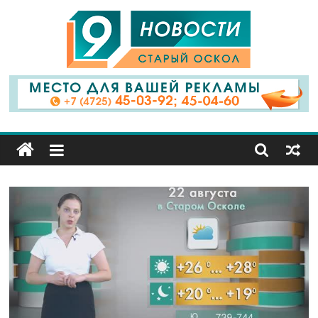
9
Канал
Старый
Оскол