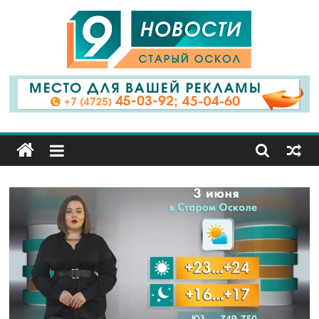
9
Канал
Старый
Оскол