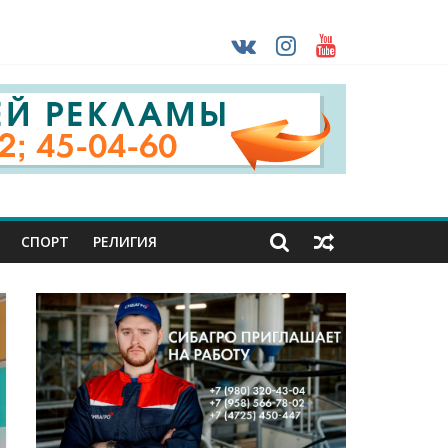
раны проходят практику в Старом Осколе
ударов ВСУ
о-фашистских захватчиков
СПОРТ
РЕЛИГИЯ