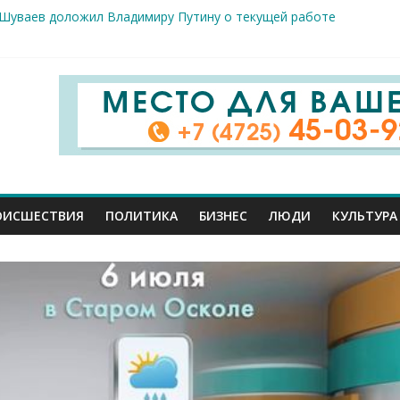
 Шуваев доложил Владимиру Путину о текущей работе
ов к реальным пациентам: студенты-медики из разных вузов ст
арого Оскола от 5 августа
жителей ранены сегодня в Белгородской области в результате 
вого салюта отмечает 83-ю годовщину освобождения от немецк
ОИСШЕСТВИЯ
ПОЛИТИКА
БИЗНЕС
ЛЮДИ
КУЛЬТУРА