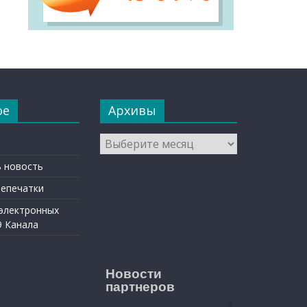
ое
Архивы
Архивы
 новость
репечатки
 электронных
9 Канала
Новости
партнеров