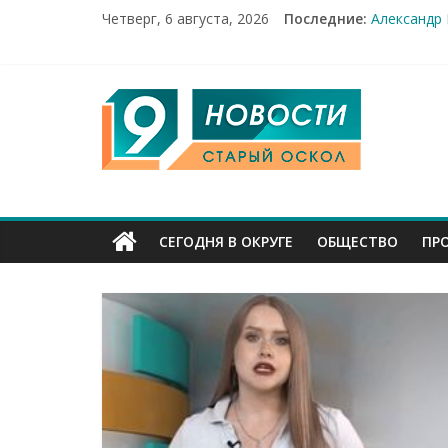
Четверг, 6 августа, 2026
Последние:
Александр
От учебник
Новости Ст
14 мирных 
9
Город пер
Канал
Старый
СЕГОДНЯ В ОКРУГЕ
ОБЩЕСТВО
ПР
Оскол