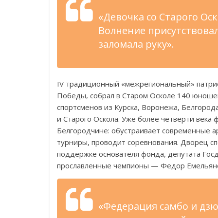
«Девочка со Старого Ос
Волнение присутствовало
заломала руку».
IV традиционный «межрегиональный» патри
Победы, собрал в Старом Осколе 140 юношей
спортсменов из Курска, Воронежа, Белгорода
и Старого Оскола. Уже более четверти века
Белгородчине: обустраивает современные ар
турниры, проводит соревнования. Дворец сп
поддержке основателя фонда, депутата Госд
прославленные чемпионы — Федор Емельяне
«Федерация самбо и дзю