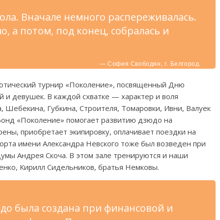
кола. Вначале немного распереживалась.
, а потом, под конец, собралась и
— София Свободян, г. Белгород.
отический турнир «Поколение», посвященный Дню
 и девушек. В каждой схватке — характер и воля
, Шебекина, Губкина, Строителя, Томаровки, Ивни, Валуек
 фонд «Поколение» помогает развитию дзюдо на
ены, приобретает экипировку, оплачивает поездки на
орта имени Александра Невского тоже был возведен при
умы Андрея Скоча. В этом зале тренируются и наши
нко, Кирилл Сидельников, братья Немковы.
до была создана при финансовой и