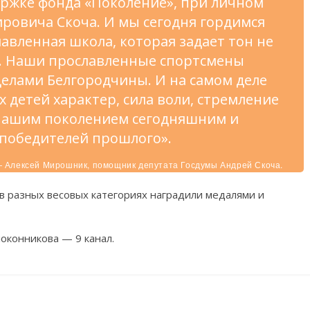
ржке фонда «Поколение», при личном
ровича Скоча. И мы сегодня гордимся
лавленная школа, которая задает тон не
е. Наши прославленные спортсмены
делами Белгородчины. И на самом деле
х детей характер, сила воли, стремление
 нашим поколением сегодняшним и
 победителей прошлого».
 Алексей Мирошник, помощник депутата Госдумы Андрей Скоча.
в разных весовых категориях наградили медалями и
оконникова — 9 канал.