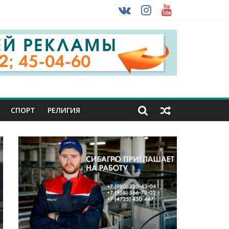
 ввоза машин из-за рубежа
урника
СПОРТ
РЕЛИГИЯ