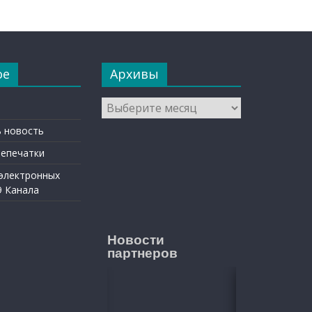
ое
Архивы
Архивы
 новость
репечатки
 электронных
9 Канала
Новости
партнеров