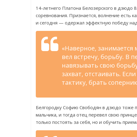
14-летнего Платона Белозерского в дзюдо 8
соревнования. Признается, волнение есть ка
и сегодня — одержал эффектную победу над
«Наверное, занимается 
вел встречу, борьбу. В
навязывать свою борьбу
захват, отстаивать. Есл
тактику, брать соперник
Белгородку Софию Свободян в дзюдо тоже пр
мальчика, и тогда отец перевел свою принце
только постоять за себя, но и обучить прием