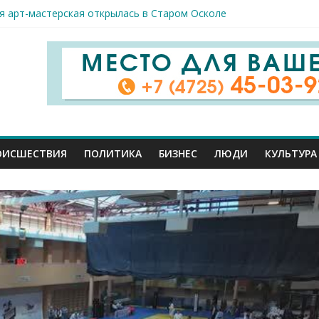
я арт-мастерская открылась в Старом Осколе
к пострадали сегодня при новых ударах ВСУ по нашему региону
руб. похитили мошенники у жителей Белгородчины под предлогом
 принимают поздравления с профессиональным праздником
спорта и достижений: в Старом Осколе отметили День физкульт
ОИСШЕСТВИЯ
ПОЛИТИКА
БИЗНЕС
ЛЮДИ
КУЛЬТУРА