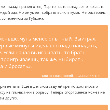
 лет назад привел отец. Парню часто выпадает открывать
ждый раз. Но он умеет собрать волю в кулак. Не растерялся
 соперником из Губкина.
меньше, чуть менее опытный. Выиграл,
 первые минуты идеально надо нападать,
. Если начал выигрывать, то брать
и проигрываешь, так же. Выбирать
а и бросать».
— Платон Белозерский, г. Старый Оскол.
ивел папа. Еще в детском саду ей крепко досталось от
ссу из гимнастики в борьбу. Теперь спортсменка может не
ам других.