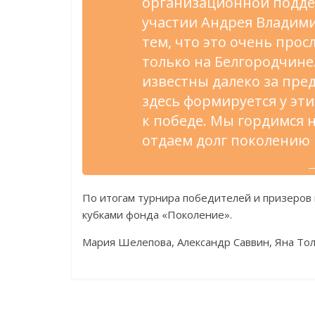
организационной подде
участии Андрея Владими
тем, что это очень прос
только на Белгородчин
известны далеко за пре
здесь формируется у эти
к победе. Мы гордимся
отдаем долг поколению
—
По итогам турнира победителей и призеров 
кубками фонда «Поколение».
Мария Шелепова, Александр Саввин, Яна Тол