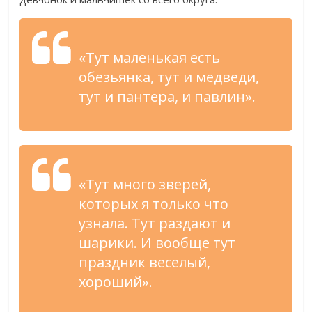
«Тут маленькая есть
обезьянка, тут и медведи,
тут и пантера, и павлин».
«Тут много зверей,
которых я только что
узнала. Тут раздают и
шарики. И вообще тут
праздник веселый,
хороший».