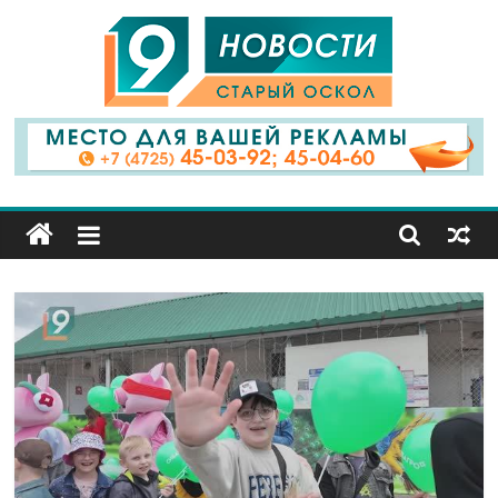
9
Канал
Старый
Оскол