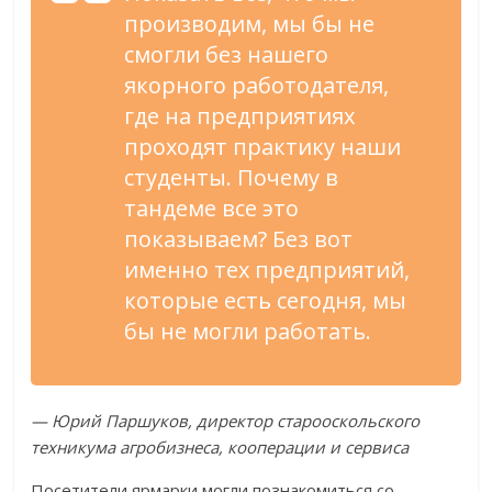
производим, мы бы не
смогли без нашего
якорного работодателя,
где на предприятиях
проходят практику наши
студенты. Почему в
тандеме все это
показываем? Без вот
именно тех предприятий,
которые есть сегодня, мы
бы не могли работать.
— Юрий Паршуков, директор старооскольского
техникума агробизнеса, кооперации и сервиса
Посетители ярмарки могли познакомиться со