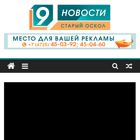
9
Канал
Старый
Оскол