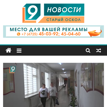
9
Канал
Старый
Оскол