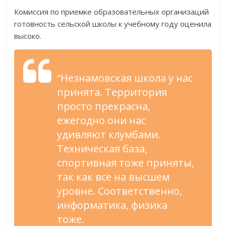
Комиссия по приемке образовательных организаций
готовность сельской школы к учебному году оценила
высоко.
“Незнамовская школа у нас
принята. Территория
просто прекрасна,
ежегодно они нас
удивляют клумбами.
Техническая база,
спортивная тоже приняты,
так как все на высшем
уровне. Соответственно,
информатика, физика
тоже.