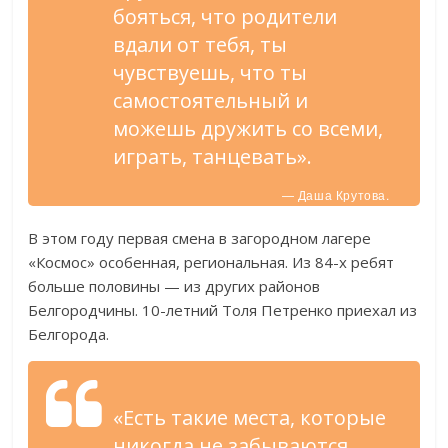
бояться, что родители
вдали от тебя, ты
чувствуешь, что ты
самостоятельный и
можешь дружить со всеми,
играть, танцевать».
— Даша Крутова.
В этом году первая смена в загородном лагере
«Космос» особенная, региональная. Из 84-х ребят
больше половины — из других районов
Белгородчины. 10-летний Толя Петренко приехал из
Белгорода.
«Есть такие места, которые
никогда не забываются,