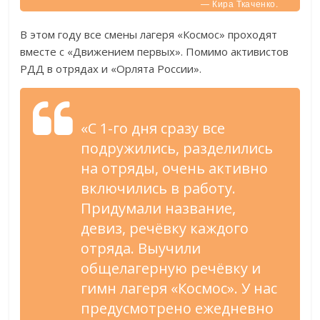
— Кира Ткаченко.
В этом году все смены лагеря «Космос» проходят
вместе с «Движением первых». Помимо активистов
РДД в отрядах и «Орлята России».
«С 1-го дня сразу все
подружились, разделились
на отряды, очень активно
включились в работу.
Придумали название,
девиз, речёвку каждого
отряда. Выучили
общелагерную речёвку и
гимн лагеря «Космос». У нас
предусмотрено ежедневно