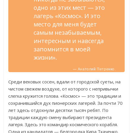
одно из этих мест — это
лагерь «Космос». И это
место для меня будет
самым незабываемым,
интересным и навсегда
запомнится в моей
жизни».
— Анатолий Петренко.
Среди вековых сосен, вдали от городской суеты, на
чистом свежем воздухе, от которого с непривычки
слегка кружится голова. «Космос» — это традиции и
сохранившийся дух пионерских лагерей. За почти 70
лет здесь отдохнули десятки тысяч ребят. По
традиции каждую смену выбирают президента
лагеря. Здесь это командир космического корабля.
Одна из кандидатов — белгородка Кира Ткаченко.