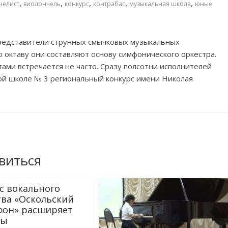
,
,
,
,
,
челист
виолончель
конкурс
контрабас
музыкальная школа
юные
редставители струнных смычковых музыкальных
 октаву они составляют основу симфонического оркестра.
ми встречается не часто. Сразу полсотни исполнителей
ой школе № 3 региональный конкурс имени Николая
виться
с вокального
тва «Оскольский
он» расширяет
цы