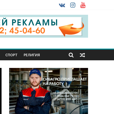
 ввоза машин из-за рубежа
урника
СПОРТ
РЕЛИГИЯ