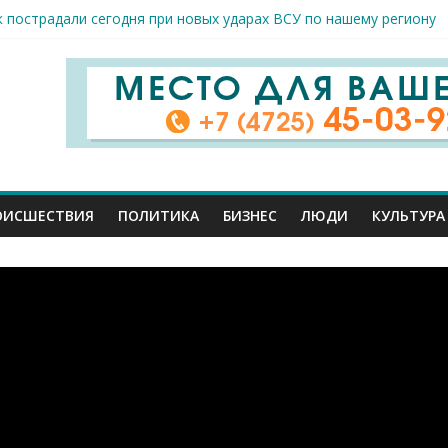
к пострадали сегодня при новых ударах ВСУ по нашему региону
руб. похитили мошенники у жителей Белгородчины под предлогом
 принимают поздравления с профессиональным праздником
спорта и достижений: в Старом Осколе отметили День физкульт
я арт-мастерская открылась в Старом Осколе
ОИСШЕСТВИЯ
ПОЛИТИКА
БИЗНЕС
ЛЮДИ
КУЛЬТУРА