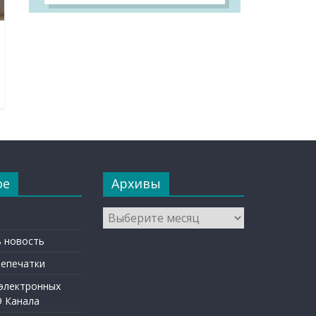
ое
Архивы
Архивы
 новость
репечатки
 электронных
9 Канала