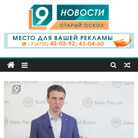
9
Канал
Старый
Оскол