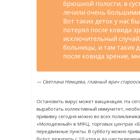
брюшной полости, в сус
лечили очень большими
Вот таких деток у нас бы
потерял после ковида зр
исключительный случай.
больницы, и там таких д
после ковида зрение, мн
— Светлана Немцева, главный врач староо
Остановить вирус может вакцинация. На сего
выработать коллективный иммунитет, необх
прививку сегодня можно во всех поликлиника
«Молодежный» в МФЦ, торговых центрах «БО
передвижные пункты. В субботу можно привит
будут дежурить с 10 утра и до шести вечер