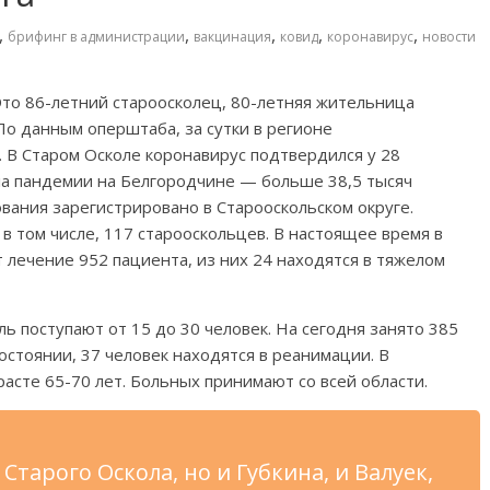
,
,
,
,
,
брифинг в администрации
вакцинация
ковид
коронавирус
новости
Это 86-летний староосколец, 80-летняя жительница
 По данным оперштаба, за сутки в регионе
. В Старом Осколе коронавирус подтвердился у 28
ла пандемии на Белгородчине — больше 38,5 тысяч
ования зарегистрировано в Старооскольском округе.
в том числе, 117 старооскольцев. В настоящее время в
 лечение 952 пациента, из них 24 находятся в тяжелом
ь поступают от 15 до 30 человек. На сегодня занято 385
остоянии, 37 человек находятся в реанимации. В
асте 65-70 лет. Больных принимают со всей области.
Старого Оскола, но и Губкина, и Валуек,