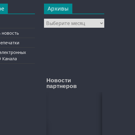
ое
Архивы
Архивы
 новость
репечатки
 электронных
9 Канала
Новости
партнеров