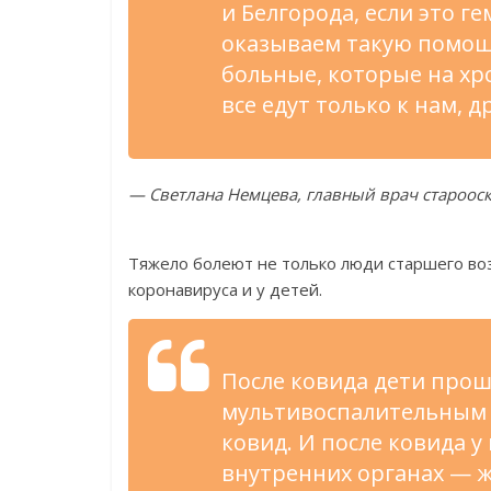
и Белгорода, если это 
оказываем такую помощь
больные, которые на хро
все едут только к нам, д
— Светлана Немцева, главный врач староо
Тяжело болеют не только люди старшего воз
коронавируса и у детей.
После ковида дети прош
мультивоспалительным 
ковид. И после ковида у
внутренних органах — жи