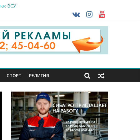
так ВСУ
тделе СК подвели итоги первого полугодия
чной трансплантации
ть без штрафа?
кунуться в прошлое
СПОРТ
РЕЛИГИЯ