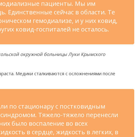
гемодиализные пациенты. Мы им
. Единственные сейчас в области. Те
ническом гемодиализе, и у них ковид,
ругих ковид-госпиталей не осталось.
скольской окружной больницы Луки Крымского
раста. Медики сталкиваются с осложнениями после
ли по стационару с постковидным
синдромом. Тяжело-тяжело перенесли
 них было воспаление во всех
дкость в сердце, жидкость в легких, в