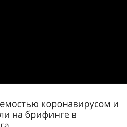
аемостью коронавирусом и
ли на брифинге в
га