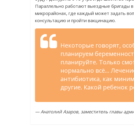
Параллельно работают выездные бригады в с
микрорайонах, где каждый может задать воп
консультацию и пройти вакцинацию.
Некоторые говорят, осо
планируем беременность,
планируйте. Только смот
нормально всё… Лечение
антибиотика, как миним
другие. Какой ребенок р
— Анатолий Азаров, заместитель главы адм