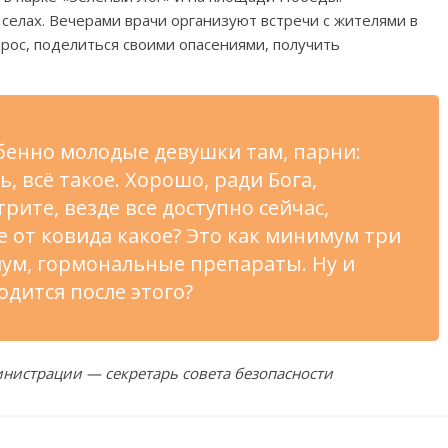
елах. Вечерами врачи организуют встречи с жителями в
рос, поделиться своими опасениями, получить
бенно молодые девушки там, парни:
 всё такое. Хорошо, ради Бога,
рите, везде все доступно сейчас,
 от ковида какое? Это как минимум три
ум, гормональные препараты. Ну и
одится после этого?
инистрации — секретарь совета безопасности