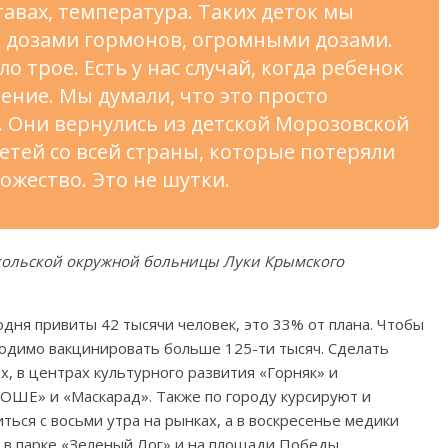
тавах, температура. Таких деток мы
 дозами гормонов, огромными дозами.
ло трое. Есть у нас случай, когда ребенок
ение. Мы думали, что это просто
 Они вернулись из детской Морозовской
етей со всей страны, которые потеряли
ожество. Это не шутки.
скольской окружной больницы Луки Крымского
дня привиты 42 тысячи человек, это 33% от плана. Чтобы
одимо вакцинировать больше 125-ти тысяч. Сделать
х, в центрах культурного развития «Горняк» и
ШЕ» и «Маскарад». Также по городу курсируют и
ься с восьми утра на рынках, а в воскресенье медики
а в парке «Зеленый Лог» и на площади Победы.