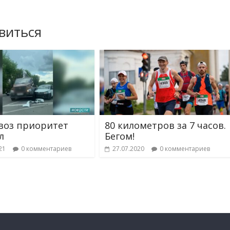
виться
воз приоритет
80 километров за 7 часов.
л
Бегом!
21
0 комментариев
27.07.2020
0 комментариев