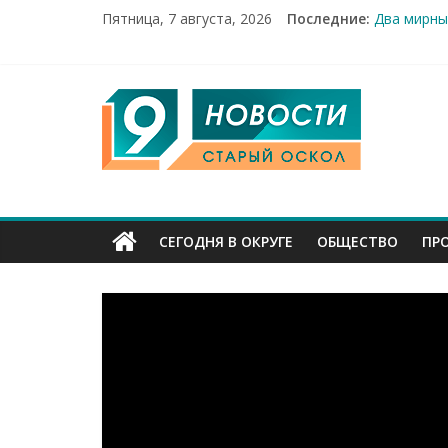
Пятница, 7 августа, 2026
Последние:
Два мирны
100%-я ра
Новое сер
Рейд по м
9
«Купеческ
Канал
Старый
СЕГОДНЯ В ОКРУГЕ
ОБЩЕСТВО
ПР
Оскол