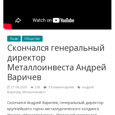
Люди
Общество
Скончался генеральный
директор
Металлоинвеста Андрей
Варичев
27.04.2020
238
0 Комментариев
Андрей
,
Варичев
Металлоинвест
Скончался Андрей Варичев, генеральный директор
крупнейшего горно-металлургического холдинга
России «Металлоинвест». Причиной смерти топ-