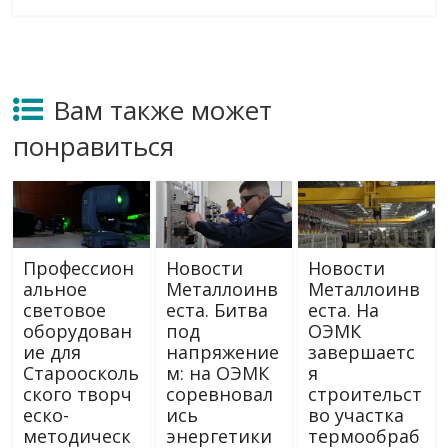
Вам также может
понравиться
Профессион
Новости
Новости
альное
Металлоинв
Металлоинв
световое
еста. Битва
еста. На
оборудован
под
ОЭМК
ие для
напряжение
завершаетс
Староосколь
м: на ОЭМК
я
ского творч
соревновал
строительст
еско-
ись
во участка
методическ
энергетики
термообраб