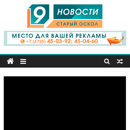
9
Канал
Старый
Оскол