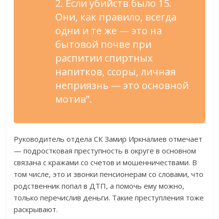
2. Если убийств было 15.
Они, как правило, всегда
одни и те же — это на
бытовой почве при
распитии спиртных
напитков, ссоры, личная
неприязнь — это основной
мотив”.
Руководитель отдела СК Замир Иркналиев отмечает
— подростковая преступность в округе в основном
связана с кражами со счетов и мошенничествами. В
том числе, это и звонки пенсионерам со словами, что
родственник попал в ДТП, а помочь ему можно,
только перечислив деньги. Такие преступления тоже
раскрывают.