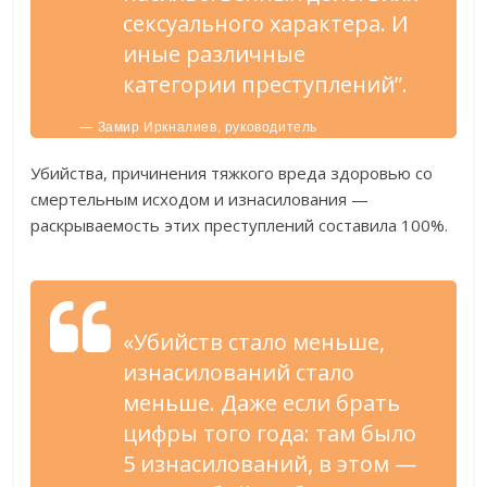
сексуального характера. И
иные различные
категории преступлений”.
— Замир Иркналиев, руководитель
Старооскольского следственного отдела СК РФ.
Убийства, причинения тяжкого вреда здоровью со
смертельным исходом и изнасилования —
раскрываемость этих преступлений составила 100%.
«Убийств стало меньше,
изнасилований стало
меньше. Даже если брать
цифры того года: там было
5 изнасилований, в этом —