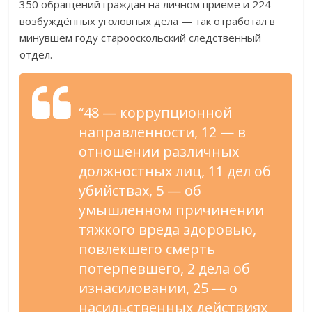
350 обращений граждан на личном приеме и 224
возбуждённых уголовных дела — так отработал в
минувшем году старооскольский следственный
отдел.
“48 — коррупционной
направленности, 12 — в
отношении различных
должностных лиц, 11 дел об
убийствах, 5 — об
умышленном причинении
тяжкого вреда здоровью,
повлекшего смерть
потерпевшего, 2 дела об
изнасиловании, 25 — о
насильственных действиях