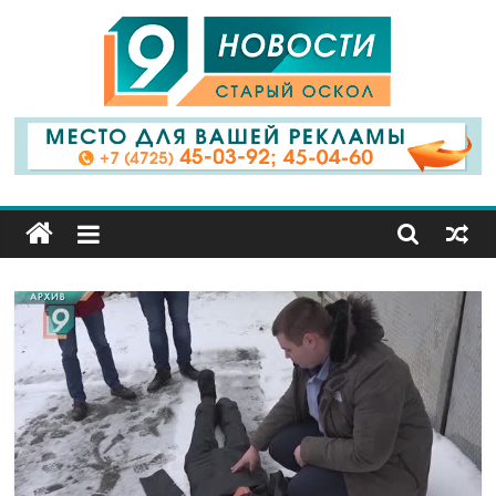
9
Канал
Старый
Оскол