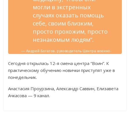
могли в экстренных
случаях оказать помощь
себе, своим близким,
просто прохожим, просто
незнакомым людям”.
— Андрей Богатов, руководитель Центра военно-
спортивной подготовки «Воин», герой России.
Сегодня открылась 12-я смена центра “Воин”. К
практическому обучению новички приступят уже в
понедельник.
Анастасия Проурзина, Александр Саввин, Елизавета
Ачкасова — 9 канал.