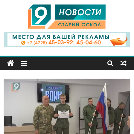
9
Канал
Старый
Оскол