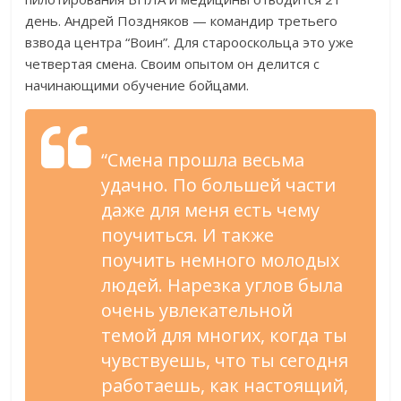
день. Андрей Поздняков — командир третьего
взвода центра “Воин”. Для старооскольца это уже
четвертая смена. Своим опытом он делится с
начинающими обучение бойцами.
“Смена прошла весьма
удачно. По большей части
даже для меня есть чему
поучиться. И также
поучить немного молодых
людей. Нарезка углов была
очень увлекательной
темой для многих, когда ты
чувствуешь, что ты сегодня
работаешь, как настоящий,