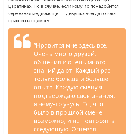
царапинах. Но в случае, если кому-то понадобится
серьезная медпомощь — девушка всегда готова
прийти на подмогу.
“Нравится мне здесь всё.
Очень много друзей,
общения и очень много
знаний дают. Каждый раз
только больше и больше
опыта. Каждую смену я
подтверждаю свои знания,
я чему-то учусь. То, что
было в прошлой смене,
возможно, и не повторят в
следующую. Огневая