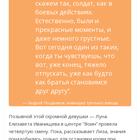
скажем так, солдат, как в
боевых действиях.
Естественно, были и
прекрасные моменты, и
даже немного грустные.
Вот сегодня один из таких,
когда ты чувствуешь, что
вот, уже конец, тяжело
отпускать, уже как будто
как братья становимся
друг другу”.
— Андрей Поздняков, командир третьего взвода
центра “Воин”.
Позывной этой скромной девушки — Луна.
Елизавета Иванищева в центре “Воин” провела
четвертую смену. Пока, рассказывает Лиза, знания
понадобились только для остановки крови при