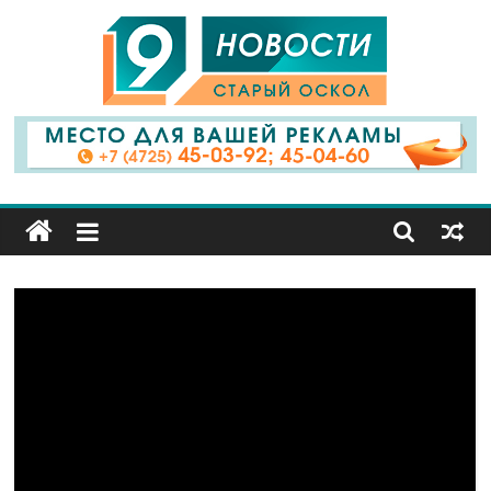
9
Канал
Старый
Оскол