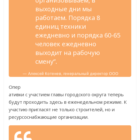
организовываем, в
выходные дни мы
работаем. Порядка 8
единиц техники
ежедневно и порядка 60-65
человек ежедневно
выходит на рабочую
смену”.
— Алексей Котенев, генеральный директор ООО
“Специализированный застройщик
“Бошестройинвест”.
Опер
ативки с участием главы городского округа теперь
будут проходить здесь в еженедельном режиме. К
участию пригласят не только строителей, но и
ресурсоснабжающие организации.