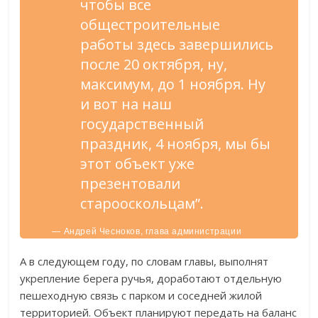
чтобы все
общестроительные
работы здесь завершились
после 20 октября, ну,
максимум, до 1 ноября. Ну
и вот на наш
государственный
праздник, 4 ноября, мы бы
этот объект уже
презентовали
старооскольцам”.
— Андрей Чесноков, глава администрации
Старооскольского городского округа.
А в следующем году, по словам главы, выполнят
укрепление берега ручья, доработают отдельную
пешеходную связь с парком и соседней жилой
территорией. Объект планируют передать на баланс