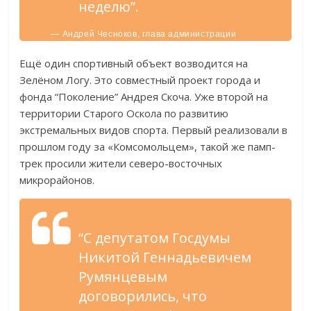
неделю”.
— Андрей Чесноков, глава администрации
Старооскольского городского округа.
Ещё один спортивный объект возводится на
Зелёном Логу. Это совместный проект города и
фонда “Поколение” Андрея Скоча. Уже второй на
территории Старого Оскола по развитию
экстремальных видов спорта. Первый реализовали в
прошлом году за «Комсомольцем», такой же памп-
трек просили жители северо-восточных
микрорайонов.
“С депутатом Госдумы
Никитой Геннадьевичем
Румянцевым
договорились, что