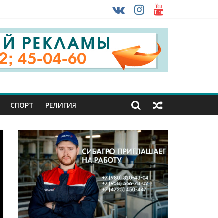
 ввоза машин из-за рубежа
урника
СПОРТ
РЕЛИГИЯ