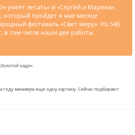
Он
умеет летать
»
и
«
Сергей и
Марина
»
,
, который пройдет в
мае месяце
народный фестиваль
«
Свет миру
»
. Из
540
, в
том числе наши две работы
Золотой кадр
»
.
м году минимум еще одну картину. Сейчас подбирают