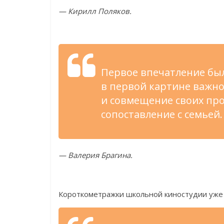
—
Кирилл Поляков.
Первое впечатление бы
в
первой картине важно
и
совмещение своих пр
сопоставление с
семьей.
—
Валерия Брагина.
Короткометражки школьной киностудии уже