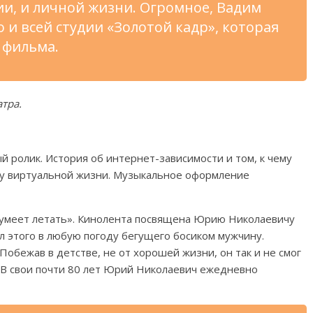
и, и
личной жизни. Огромное, Вадим
о и
всей студии
«
Золотой кадр
»
, которая
 фильма.
атра.
й ролик. История об
интернет-зависимости и
том, к
чему
у виртуальной жизни. Музыкальное оформление
умеет летать
»
. Кинолента посвящена Юрию Николаевичу
 этого в
любую погоду бегущего босиком мужчину.
 Побежав в
детстве, не
от
хорошей жизни, он
так и
не
смог
 В
свои почти 80 лет Юрий Николаевич ежедневно