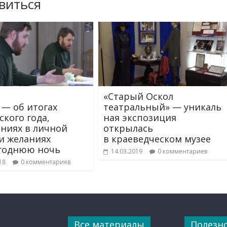
виться
«Старый Оскол
 — об итогах
театральный» — уникаль
ского года,
ная экспозиция
ниях в личной
открылась
и желаниях
в краеведческом музее
годнюю ночь
14.03.2019
0 комментариев
18
0 комментариев
Все материалы
Полезн