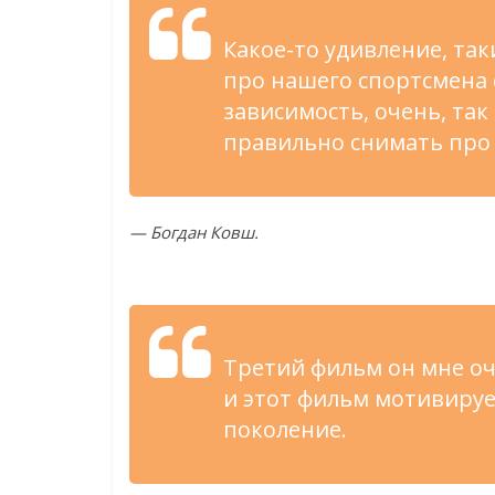
Какое-то
удивление, та
про нашего спортсмена
зависимость, очень, так
правильно снимать про 
—
Богдан Ковш.
Третий фильм он
мне оч
и
этот фильм мотивиру
поколение.