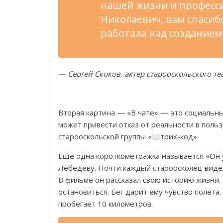
нашей жизни и
професси
Николаевич, вам спасиб
работала над созданием
—
Сергей Скоков, актер старооскольского те
Вторая картина
—
«
В
чате
»
—
это социальны
может привести отказ от
реальности в
польз
старооскольской группы
«
Штрих-код
»
.
Еще одна короткометражка называется
«
Он
Лебедеву. Почти каждый староосколец видел
В
фильме он
рассказал свою историю жизни.
остановиться. Бег дарит ему чувство полета.
пробегает 10 километров.