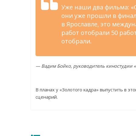
Уже наши два фильма:
«
они уже прошли в
финал
в
Ярославле, это между
работ отобрали 50 работ
отобрали.
—
Вадим Бойко, руководитель киностудии
«
В
планах у
«
Золотого кадра
»
выпустить в
это
сценарий.