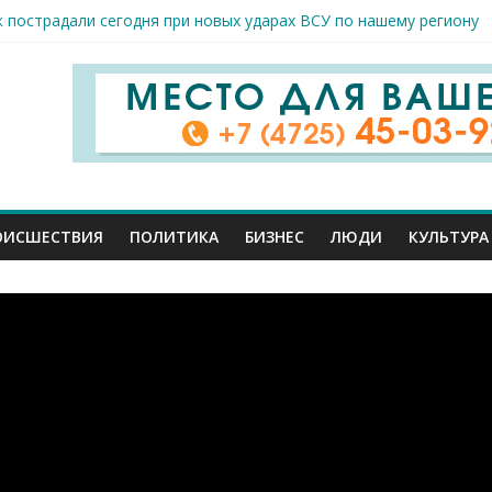
к пострадали сегодня при новых ударах ВСУ по нашему региону
руб. похитили мошенники у жителей Белгородчины под предлогом
 принимают поздравления с профессиональным праздником
спорта и достижений: в Старом Осколе отметили День физкульт
я арт-мастерская открылась в Старом Осколе
ОИСШЕСТВИЯ
ПОЛИТИКА
БИЗНЕС
ЛЮДИ
КУЛЬТУРА