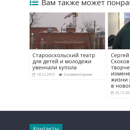
Вам также может понра
Старооскольский театр
Сергей
для детей и молодежи
Скоков
увенчали купола
творче
измене
18.12.2015
0 комментариев
жизни 
в ново
25.12.20
Контакты