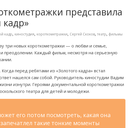
роткометражки представила
 кадр»
,
,
,
,
,
ой кадр
киностудия
короткометражки
Сергей Скоков
театр
фильмы
зу три новых короткометражки
—
о
любви и
семье,
 и
преодолении. Каждый фильм, несмотря на
серьезную
ании.
. Когда перед ребятами из
«
Золотого кадра
»
встал
 ответ нашелся сам собой. Руководитель киностудии Вадим
жизни изнутри. Героями документальной короткометражки
оскольского театра для детей и
молодежи.
ожет его потом посмотреть, какая она
 запечатлел такие тонкие моменты