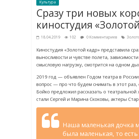
Культура
Сразу три новых ко
киностудия «Золотой
18.04.2019
102
0 Комментариев
Золот
Киностудия
«
Золотой кадр
»
представила сра
выносливости и
чувстве полета, зависимости
смысловую нагрузку, смотрится на
одном дых
2019 год
—
объявлен Годом театра в
России
вопрос
—
про что будем снимать в
этот раз,
Бойко предложил рассказать о
театральной 
стали Сергей и
Марина Скоковы, актеры Стар
Наша маленькая дочка м
была маленькая, то
есть