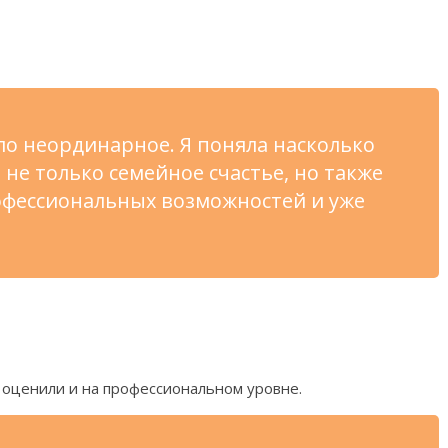
ло неординарное. Я
поняла насколько
 не
только семейное счастье, но
также
офессиональных возможностей и
уже
 оценили и
на
профессиональном уровне.