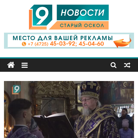
9
Канал
Старый
Оскол