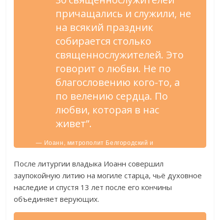
причащались и служили, не
на всякий праздник
собирается столько
священнослужителей. Это
говорит о любви. Не по
благословению кого-то, а
по велению сердца. По
любви, которая в нас
живет”.
— Иоанн, митрополит Белгородский и
Старооскольский.
После литургии владыка Иоанн совершил
заупокойную литию на могиле старца, чьё духовное
наследие и спустя 13 лет после его кончины
объединяет верующих.