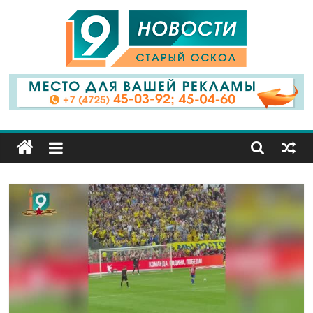
9
Канал
Старый
Оскол