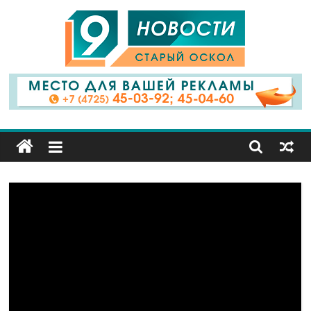
9
Канал
Старый
Оскол