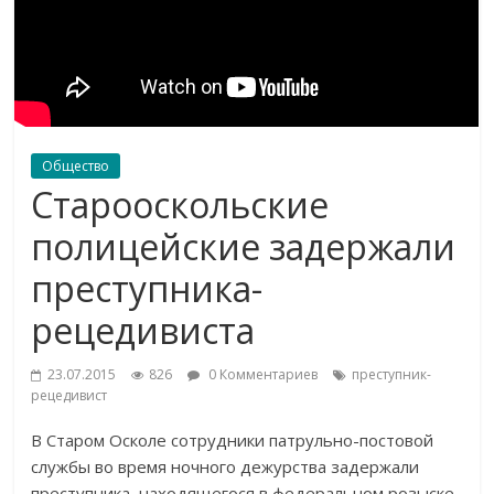
Общество
Старооскольские
полицейские задержали
преступника-
рецедивиста
23.07.2015
826
0 Комментариев
преступник-
рецедивист
В Старом Осколе сотрудники патрульно-постовой
службы во время ночного дежурства задержали
преступника, находящегося в федеральном розыске.