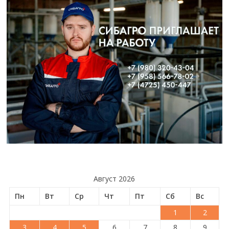
Август 2026
Пн
Вт
Ср
Чт
Пт
Сб
Вс
1
2
3
4
5
6
7
8
9