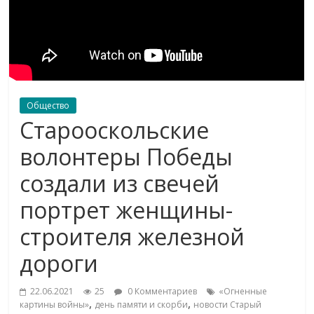
Общество
Старооскольские
волонтеры Победы
создали из свечей
портрет женщины-
строителя железной
дороги
22.06.2021
25
0 Комментариев
«Огненные
,
,
картины войны»
день памяти и скорби
новости Старый