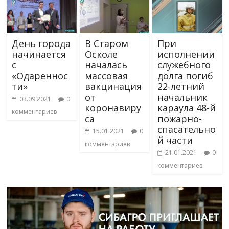
День города
В Старом
При
начинается
Осколе
исполнении
с
началась
служебного
«Одареннос
массовая
долга погиб
ти»
вакцинация
22-летний
от
начальник
03.09.2021
0
коронавиру
караула 48-й
комментариев
са
пожарно-
спасательно
15.01.2021
0
й части
комментариев
21.01.2021
0
комментариев