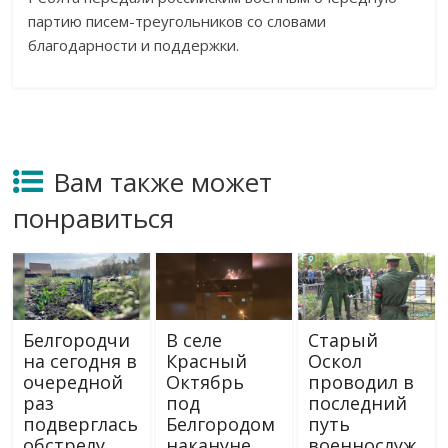
партию писем-треугольников со словами
благодарности и поддержки.
Вам также может
понравиться
Белгородчи
В селе
Старый
на сегодня в
Красный
Оскол
очередной
Октябрь
проводил в
раз
под
последний
подверглась
Белгородом
путь
обстрелу
накануне
военнослуж