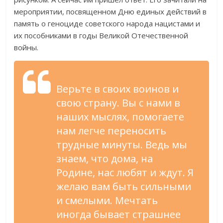
мероприятии, посвященном Дню единых действий в
память о геноциде советского народа нацистами и
их пособниками в годы Великой Отечественной
войны.
Верьте в своих воинов и
свою страну. Вы с нами в
наших мыслях, помогаете
нам легче переносить
трудные минуты. Ведь мы
знаем, что дома, на
Родине, нас любят и ждут. Я
желаю вам быть сильными
и смелыми. Мечтать
иногда бывает страшнее