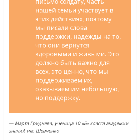
письмо солдату, часть
нашей семьи участвует в
этих действиях, поэтому
мы писали слова
поддержки, надежды на то,
что они вернутся
здоровыми и живыми. Это
должно быть важно для
всех, это ценно, что мы
поддерживаем их,
оказываем им небольшую,
но поддержку.
— Марта Гриднева, ученица 10 «Б» класса академии
знаний им. Шевченко