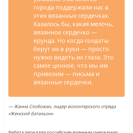
города поддержали нас в
этих вязанных сердечках.
Казалось бы, какая мелочь,
вязанное сердечко —
ерунда. Но когда солдаты
берут их в руки — просто
нужно видеть их глаза. Это
самое ценное, что мы им
привозим — письма и
вязанные сердечки.
— Жанна Слобожан, лидер волонтерского отряда
«Женский батальон»
Ребята передали российским военным очередную