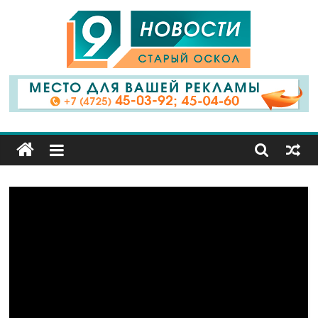
9
Канал
Старый
Оскол