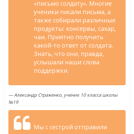
«письмо солдату». Многие
ученики писали письма, а
также собирали различные
продукты: консервы, сахар,
чаи. Приятно получить
какой-то ответ от солдата.
Знать, что они, правда,
услышали наши слова
поддержки.
— Александр Страженко, ученик 10 класса школы
№19
Мы с сестрой отправили