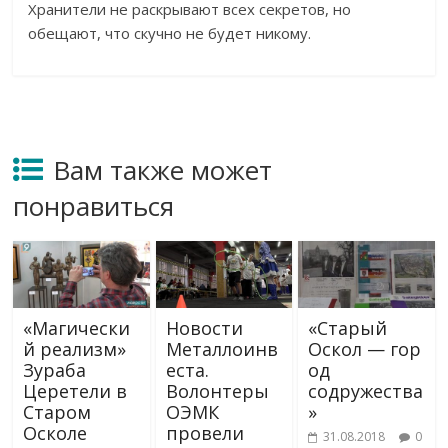
Хранители не раскрывают всех секретов, но
обещают, что скучно не будет никому.
Вам также может
понравиться
«Магически
Новости
«Старый
й реализм»
Металлоинв
Оскол — гор
Зураба
еста.
од
Церетели в
Волонтеры
содружества
Старом
ОЭМК
»
Осколе
провели
31.08.2018
0