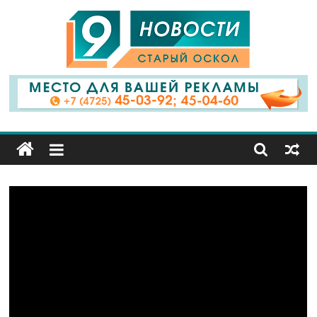
9
Канал
Старый
Оскол