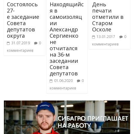
Состоялось
Находящийс
День
27-
я в
печати
е заседание
самоизоляц
отметили в
Cовета
ии
Старом
депутатов
Александр
Осколе
округа
Сергиенко
13.01.2017
0
не
31.07.2019
0
комментариев
отчитался
комментариев
на 36-м
заседании
Совета
депутатов
01.06.2020
0
комментариев