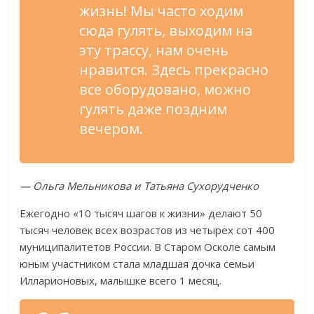
жизнь! Мы часто ходим
сюда гулять, выходим на
эту трассу, нам очень
нравится. Здесь прекрасно
все оборудовано, можно
гулять даже поздним
вечером.
— Ольга Мельникова и Татьяна Сухорудченко
Ежегодно «10 тысяч шагов к жизни» делают 50
тысяч человек всех возрастов из четырех сот 400
муниципалитетов России. В Старом Осколе самым
юным участником стала младшая дочка семьи
Илларионовых, малышке всего 1 месяц.