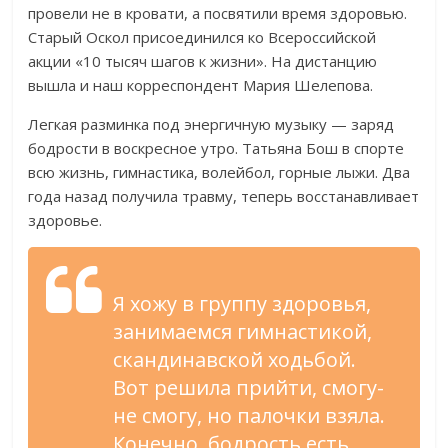
провели не в кровати, а посвятили время здоровью.
Старый Оскол присоединился ко Всероссийской
акции «10 тысяч шагов к жизни». На дистанцию
вышла и наш корреспондент Мария Шелепова.
Легкая разминка под энергичную музыку — заряд
бодрости в воскресное утро. Татьяна Бош в спорте
всю жизнь, гимнастика, волейбол, горные лыжи. Два
года назад получила травму, теперь восстанавливает
здоровье.
Я хожу в группу здоровья,
занимаемся гимнастикой,
скандинавской ходьбой.
Вот решила прийти, смогу-
не смогу, но палочки взяла.
Конечно, бодрость есть.