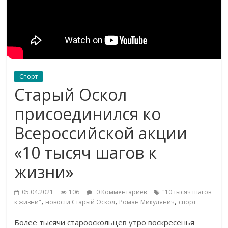
Спорт
Старый Оскол
присоединился ко
Всероссийской акции
«10 тысяч шагов к
жизни»
05.04.2021
106
0 Комментариев
"10 тысяч шагов
,
,
,
к жизни"
новости Старый Оскол
Роман Микулянич
спорт
Более тысячи старооскольцев утро воскресенья