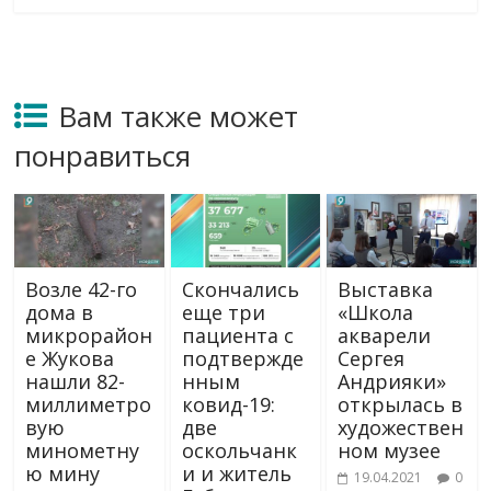
Вам также может
понравиться
Возле 42-го
Скончались
Выставка
дома в
еще три
«Школа
микрорайон
пациента с
акварели
е Жукова
подтвержде
Сергея
нашли 82-
нным
Андрияки»
миллиметро
ковид-19:
открылась в
вую
две
художествен
минометну
оскольчанк
ном музее
ю мину
и и житель
19.04.2021
0