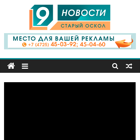
9
Канал
Старый
Оскол