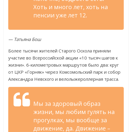
Хоть и много лет, хоть на
пенсии уже лет 12.
— Татьяна Бош
Более тысячи жителей Старого Оскола приняли
участие во Всероссийской акции «10 тысяч шагов к
жизни». 6-километровых маршрутов было два: круг
от ЦКР «Горняк» через Комсомольский парк и собор
Александра Невского и велолыжероллерная трасса.
Мы за здоровый образ
жизни, мы любим гулять на
прогулках, мы вообще за
движение, да. Движение –