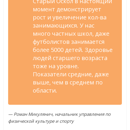
Старый Оскол в настоящий
момент демонстрирует
рост и увеличение кол-ва
занимающихся. У нас
много частных школ, даже
футболистов занимается
более 5000 детей. Здоровье
людей старшего возраста
тоже на уровне.
Показатели средние, даже
выше, чем в среднем по
области.
— Роман Микулянич, начальник управления по
физической культуре и спорту