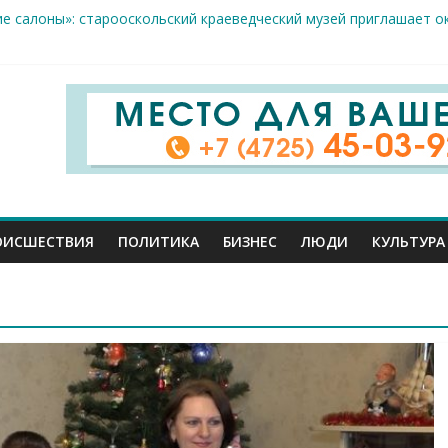
ие салоны»: старооскольский краеведческий музей приглашает о
х жителя Белгородской области пострадали сегодня во время а
скрываемость особо тяжких преступлений: в Старооскольском о
дце: старооскольский тренер Георгий Золотых нуждается в сро
естам несанкционированной торговли: что и где можно продава
ОИСШЕСТВИЯ
ПОЛИТИКА
БИЗНЕС
ЛЮДИ
КУЛЬТУРА