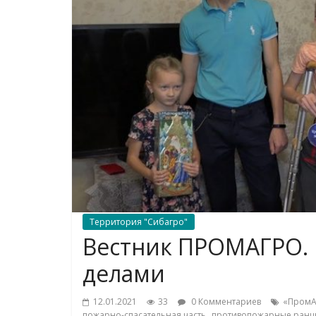
Территория "Сибагро"
Вестник ПРОМАГРО. 
делами
12.01.2021
33
0 Комментариев
«ПромА
,
пожарно-спасательная часть
противопожарные ранц