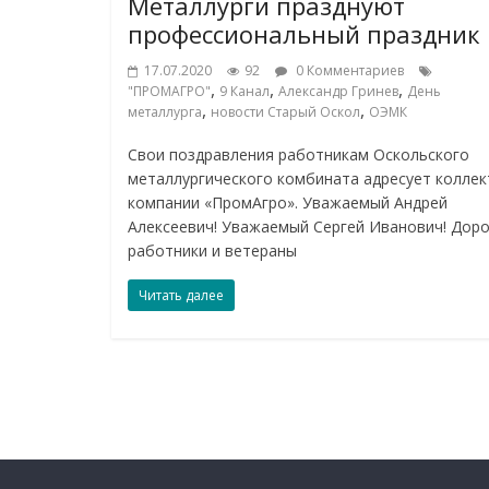
Металлурги празднуют
профессиональный праздник
17.07.2020
92
0 Комментариев
,
,
,
"ПРОМАГРО"
9 Канал
Александр Гринев
День
,
,
металлурга
новости Старый Оскол
ОЭМК
Свои поздравления работникам Оскольского
металлургического комбината адресует коллек
компании «ПромАгро». Уважаемый Андрей
Алексеевич! Уважаемый Сергей Иванович! Доро
работники и ветераны
Читать далее