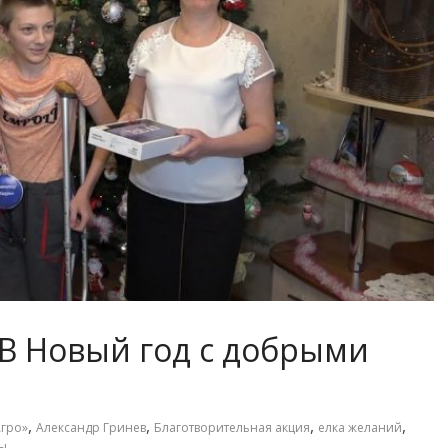
В Новый год с добрыми
,
,
,
,
гро»
Александр Гринев
Благотворительная акция
елка желаний
ы