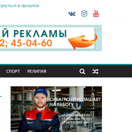
кунуться в прошлое
так ВСУ
тделе СК подвели итоги первого полугодия
чной трансплантации
ть без штрафа?
СПОРТ
РЕЛИГИЯ