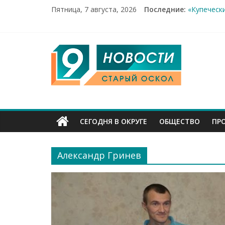
Пятница, 7 августа, 2026
Последние:
«Купеческ
Два мирны
100%-я ра
Новое сер
9
Рейд по м
Канал
Старый
СЕГОДНЯ В ОКРУГЕ
ОБЩЕСТВО
ПР
Оскол
Александр Гринев