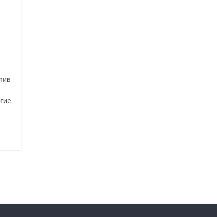
тив
гие