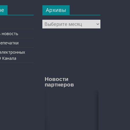
ое
Архивы
Архивы
 новость
репечатки
 электронных
9 Канала
Новости
партнеров