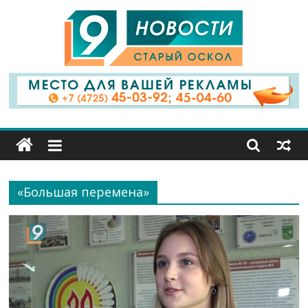
9
Канал
Старый
Оскол
«Большая перемена»