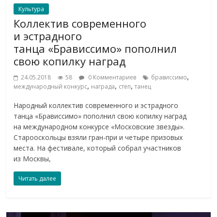
Культура
Коллектив современного
и эстрадного
танца «Брависсимо» пополнил
свою копилку наград
,
24.05.2018
58
0 Комментариев
брависсимо
,
,
,
международный конкурс
награда
степ
танец
Народный коллектив современного и эстрадного
танца «Брависсимо» пополнил свою копилку наград
на международном конкурсе «Московские звезды».
Старооскольцы взяли гран-при и четыре призовых
места. На фестивале, который собрал участников
из Москвы,
Читать далее