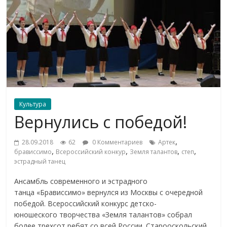
Культура
Вернулись с победой!
,
28.09.2018
62
0 Комментариев
Артек
,
,
,
,
брависсимо
Всероссийский конкур
Земля талантов
степ
эстрадный танец
Ансамбль современного и эстрадного
танца «Брависсимо» вернулся из Москвы с очередной
победой. Всероссийский конкурс детско-
юношеского творчества «Земля талантов» собрал
более трехсот ребят со всей России. Старооскольский