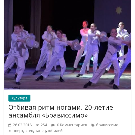
Культура
Отбивая ритм ногами. 20-летие
ансамбля «Брависсимо»
,
26.02.2018
254
0 Комментариев
брависсимо
,
,
,
концерт
степ
танец
юбилей