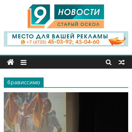
9
Канал
Старый
Оскол
брависсимо