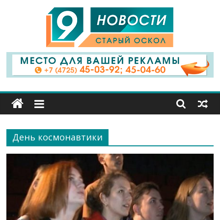
9
Канал
Старый
Оскол
День космонавтики