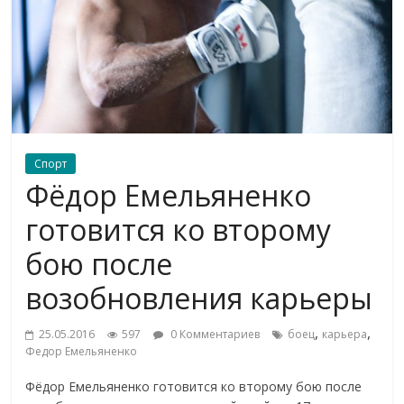
Спорт
Фёдор Емельяненко
готовится ко второму
бою после
возобновления карьеры
,
,
25.05.2016
597
0 Комментариев
боец
карьера
Федор Емельяненко
Фёдор Емельяненко готовится ко второму бою после