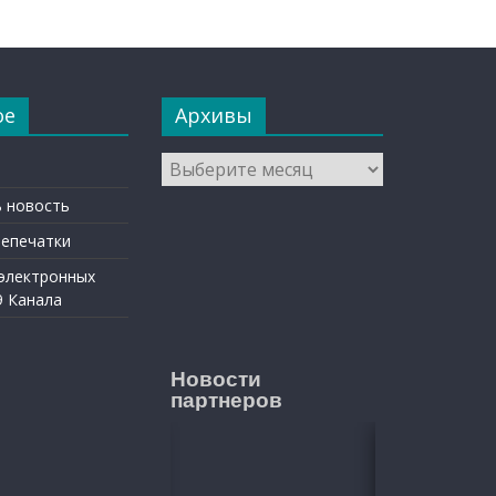
ое
Архивы
Архивы
 новость
репечатки
 электронных
9 Канала
Новости
партнеров