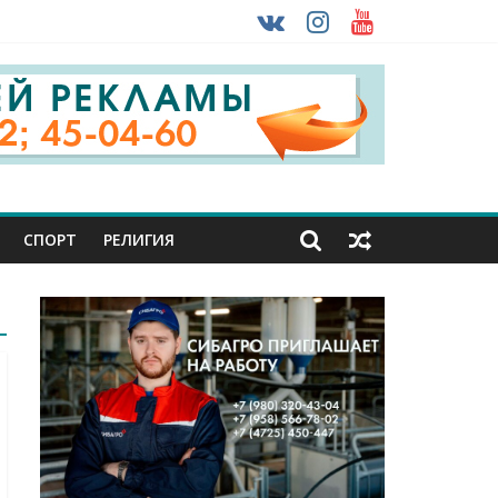
 ввоза машин из-за рубежа
урника
СПОРТ
РЕЛИГИЯ