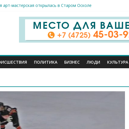
я арт-мастерская открылась в Старом Осколе
к пострадали сегодня при новых ударах ВСУ по нашему региону
руб. похитили мошенники у жителей Белгородчины под предлогом
 принимают поздравления с профессиональным праздником
спорта и достижений: в Старом Осколе отметили День физкульт
ОИСШЕСТВИЯ
ПОЛИТИКА
БИЗНЕС
ЛЮДИ
КУЛЬТУРА