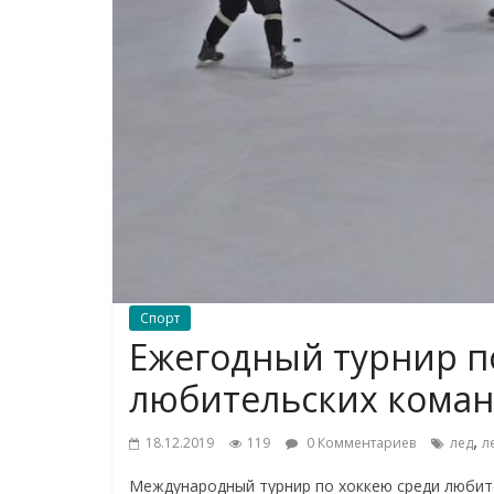
Спорт
Ежегодный турнир п
любительских коман
,
18.12.2019
119
0 Комментариев
лед
л
Международный турнир по хоккею среди любите