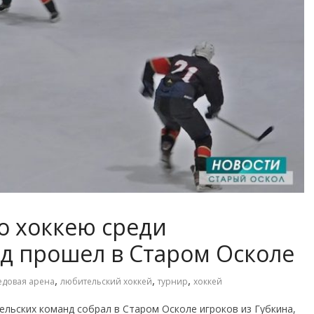
о хоккею среди
д прошел в Старом Осколе
,
,
,
едовая арена
любительский хоккей
турнир
хоккей
льских команд собрал в Старом Осколе игроков из Губкина,