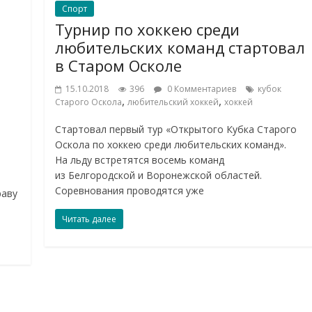
Спорт
Турнир по хоккею среди
любительских команд стартовал
в Старом Осколе
15.10.2018
396
0 Комментариев
кубок
,
,
Старого Оскола
любительский хоккей
хоккей
Стартовал первый тур «Открытого Кубка Старого
Оскола по хоккею среди любительских команд».
На льду встретятся восемь команд
из Белгородской и Воронежской областей.
Соревнования проводятся уже
раву
Читать далее