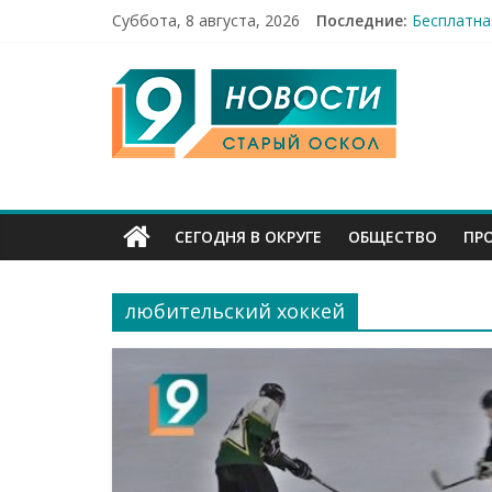
Суббота, 8 августа, 2026
Последние:
Бесплатна
12 челове
9
49,5 млн 
Строители
Праздник 
Канал
Старый
СЕГОДНЯ В ОКРУГЕ
ОБЩЕСТВО
ПР
Оскол
любительский хоккей