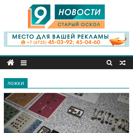
9
Канал
Старый
Оскол
ложки