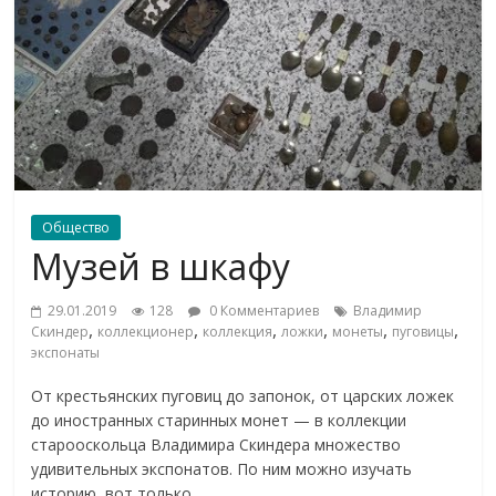
Общество
Музей в шкафу
29.01.2019
128
0 Комментариев
Владимир
,
,
,
,
,
,
Скиндер
коллекционер
коллекция
ложки
монеты
пуговицы
экспонаты
От крестьянских пуговиц до запонок, от царских ложек
до иностранных старинных монет — в коллекции
старооскольца Владимира Скиндера множество
удивительных экспонатов. По ним можно изучать
историю, вот только