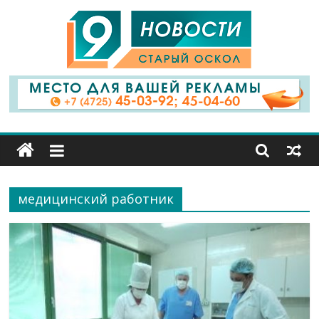
9
Канал
Старый
Оскол
медицинский работник