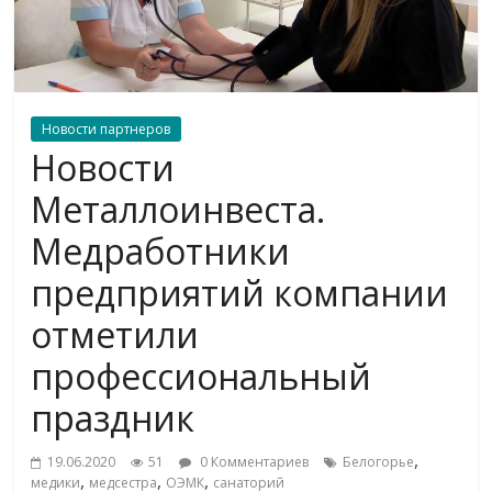
Новости партнеров
Новости
Металлоинвеста.
Медработники
предприятий компании
отметили
профессиональный
праздник
,
19.06.2020
51
0 Комментариев
Белогорье
,
,
,
медики
медсестра
ОЭМК
санаторий