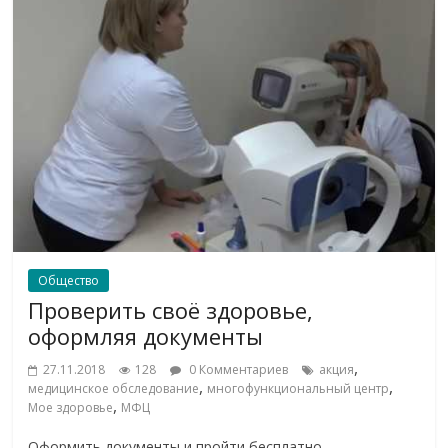
Общество
Проверить своё здоровье,
оформляя документы
,
27.11.2018
128
0 Комментариев
акция
,
,
медицинское обследование
многофункциональный центр
,
Мое здоровье
МФЦ
Оформить документы и пройти бесплатно