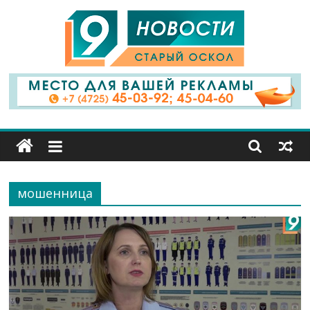
9
Канал
Старый
Оскол
мошенница