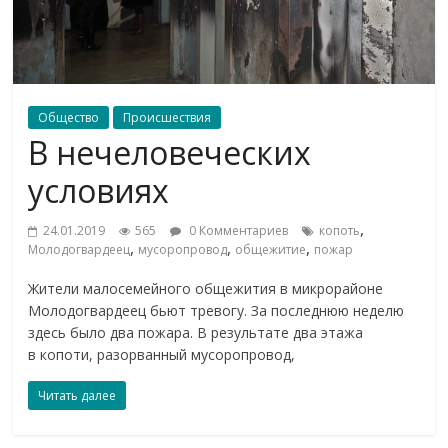
Общество
Происшествия
В нечеловеческих
условиях
,
24.01.2019
565
0 Комментариев
копоть
,
,
,
Молодогвардеец
мусоропровод
общежитие
пожар
Жители малосемейного общежития в микрорайоне
Молодогвардеец бьют тревогу. За последнюю неделю
здесь было два пожара. В результате два этажа
в копоти, разорванный мусоропровод,
Читать далее