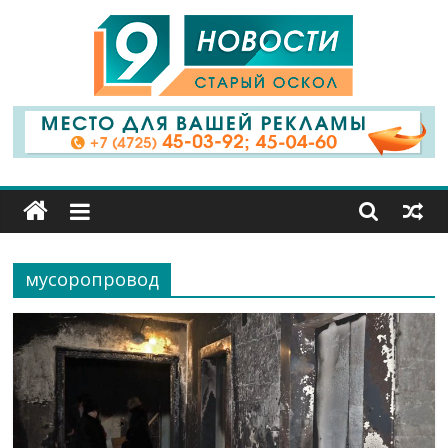
9
Канал
Старый
Оскол
мусоропровод