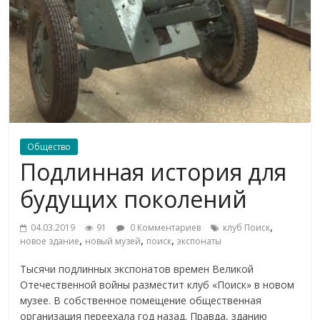
Общество
Подлинная история для
будущих поколений
,
04.03.2019
91
0 Комментариев
клуб Поиск
,
,
,
новое здание
новый музей
поиск
экспонаты
Тысячи подлинных экспонатов времен Великой
Отечественной войны разместит клуб «Поиск» в новом
музее. В собственное помещение общественная
организация переехала год назад. Правда, зданию