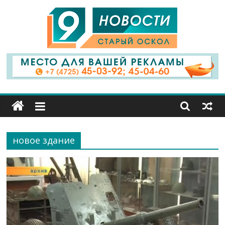
9
Канал
Старый
Оскол
новое здание