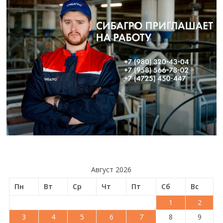
Август 2026
Пн
Вт
Ср
Чт
Пт
Сб
Вс
1
2
3
4
5
6
7
8
9