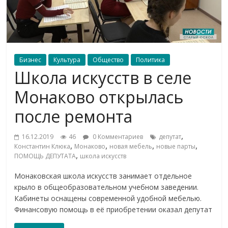
Бизнес
Культура
Общество
Политика
Школа искусств в селе
Монаково открылась
после ремонта
,
16.12.2019
46
0 Комментариев
депутат
,
,
,
,
Константин Клюка
Монаково
новая мебель
новые парты
,
ПОМОЩЬ ДЕПУТАТА
школа искусств
Монаковская школа искусств занимает отдельное
крыло в общеобразовательном учебном заведении.
Кабинеты оснащены современной удобной мебелью.
Финансовую помощь в её приобретении оказал депутат