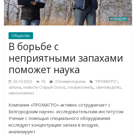
Общество
В борьбе с
неприятными запахами
поможет наука
,
26.10.2020
78
0 Комментариев
"ПРОМАГРО"
,
,
,
,
запахи
новости Старый Оскол
ольфактометр
свиноводство
свинокомлекс
Компания «ПРОМАГРО» активно сотрудничает с
Белгородским научно- исследовательским институтом.
Ученые c помощью специального оборудования
исследуют концентрацию запаха в воздухе,
анализируют