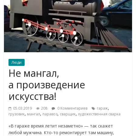
Люди
Не мангал,
а произведение
искусства!
,
05.03.2019
208
0 Комментариев
гараж
,
,
,
,
грузовик
мангал
паравоз
сварщик
художественная сварка
«В гараже время летит незаметно» — так скажет
любой мужчина. Кто-то ремонтирует там машину,