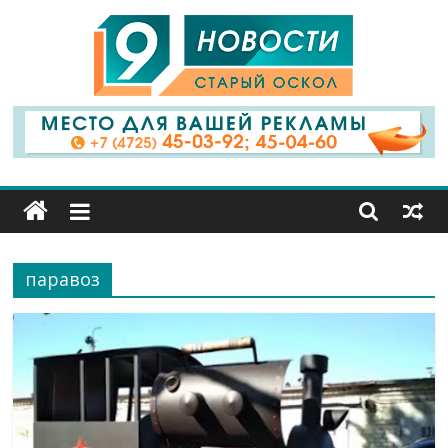
9
Канал
Старый
Оскол
паравоз