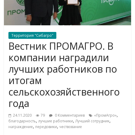
Территория "Сибагро"
Вестник ПРОМАГРО. В
компании наградили
лучших работников по
итогам
сельскохозяйственного
года
,
24.11.2020
79
0 Комментариев
«ПромАгро»
,
,
,
благодарность
лучшие работники
Лучший сотрудник
,
,
награждение
передовики
чествование