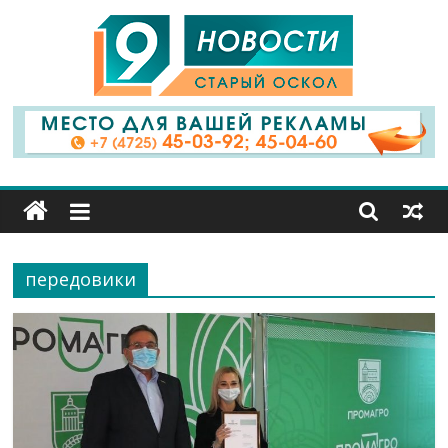
9
Канал
Старый
Оскол
передовики