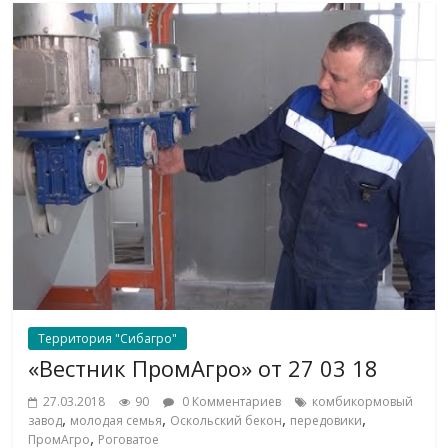
Территория "Сибагро"
«Вестник ПромАгро» от 27 03 18
27.03.2018
90
0 Комментариев
комбикормовый
,
,
,
,
завод
молодая семья
Оскольский бекон
передовики
,
ПромАгро
Роговатое