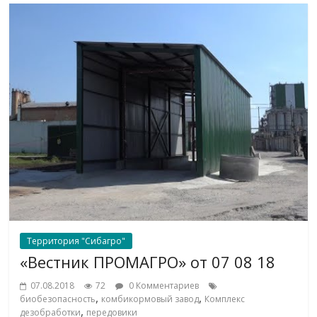
Территория "Сибагро"
«Вестник ПРОМАГРО» от 07 08 18
07.08.2018
72
0 Комментариев
,
,
биобезопасность
комбикормовый завод
Комплекс
,
дезобработки
передовики